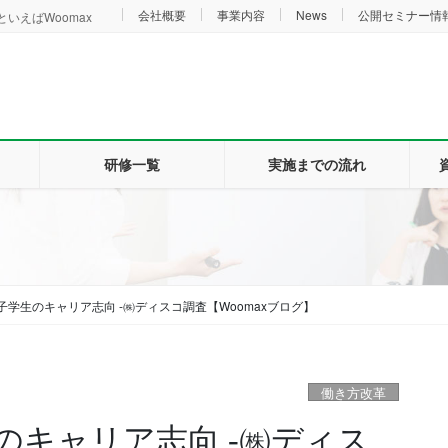
会社概要
事業内容
News
公開セミナー情
いえばWoomax
研修一覧
実施までの流れ
学生のキャリア志向 -㈱ディスコ調査【Woomaxブログ】
働き方改革
のキャリア志向 -㈱ディス