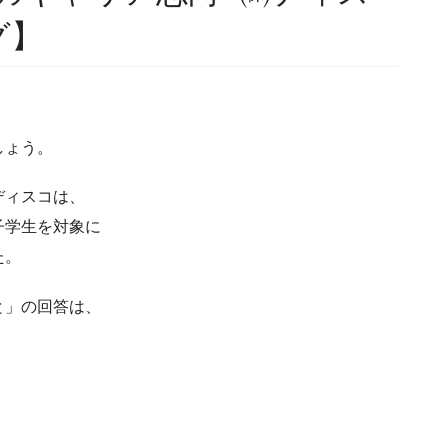
グ】
しょう。
ディスコは、
子学生を対象に
た。
と」の回答は、
、