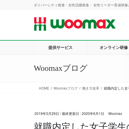
コ
ナ
ダイバーシティ推進・女性活躍推進・ 女性リーダー育成研修と
ン
ビ
テ
ゲ
ン
ー
ツ
シ
に
ョ
移
ン
提供サービス
オンライン研修
動
に
移
動
Woomaxブログ
HOME
Woomaxブログ
働き方改革
就職内定した女子
2019年3月29日
/ 最終更新日 :
2020年6月1日
Woomax
就職内定した女子学生