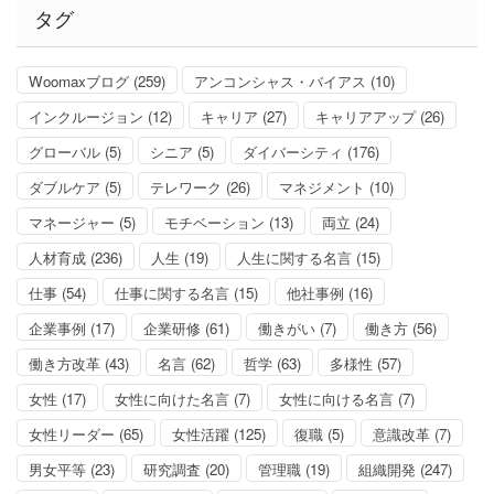
リ
タグ
ー
Woomaxブログ
(259)
アンコンシャス・バイアス
(10)
インクルージョン
(12)
キャリア
(27)
キャリアアップ
(26)
グローバル
(5)
シニア
(5)
ダイバーシティ
(176)
ダブルケア
(5)
テレワーク
(26)
マネジメント
(10)
マネージャー
(5)
モチベーション
(13)
両立
(24)
人材育成
(236)
人生
(19)
人生に関する名言
(15)
仕事
(54)
仕事に関する名言
(15)
他社事例
(16)
企業事例
(17)
企業研修
(61)
働きがい
(7)
働き方
(56)
働き方改革
(43)
名言
(62)
哲学
(63)
多様性
(57)
女性
(17)
女性に向けた名言
(7)
女性に向ける名言
(7)
女性リーダー
(65)
女性活躍
(125)
復職
(5)
意識改革
(7)
男女平等
(23)
研究調査
(20)
管理職
(19)
組織開発
(247)