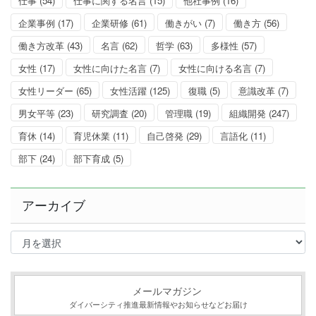
仕事
(54)
仕事に関する名言
(15)
他社事例
(16)
企業事例
(17)
企業研修
(61)
働きがい
(7)
働き方
(56)
働き方改革
(43)
名言
(62)
哲学
(63)
多様性
(57)
女性
(17)
女性に向けた名言
(7)
女性に向ける名言
(7)
女性リーダー
(65)
女性活躍
(125)
復職
(5)
意識改革
(7)
男女平等
(23)
研究調査
(20)
管理職
(19)
組織開発
(247)
育休
(14)
育児休業
(11)
自己啓発
(29)
言語化
(11)
部下
(24)
部下育成
(5)
アーカイブ
ア
ー
カ
イ
ブ
メールマガジン
ダイバーシティ推進最新情報やお知らせなどお届け