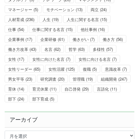
マネージャー
(5)
モチベーション
(13)
両立
(24)
人材育成
(236)
人生
(19)
人生に関する名言
(15)
仕事
(54)
仕事に関する名言
(15)
他社事例
(16)
企業事例
(17)
企業研修
(61)
働きがい
(7)
働き方
(56)
働き方改革
(43)
名言
(62)
哲学
(63)
多様性
(57)
女性
(17)
女性に向けた名言
(7)
女性に向ける名言
(7)
女性リーダー
(65)
女性活躍
(125)
復職
(5)
意識改革
(7)
男女平等
(23)
研究調査
(20)
管理職
(19)
組織開発
(247)
育休
(14)
育児休業
(11)
自己啓発
(29)
言語化
(11)
部下
(24)
部下育成
(5)
アーカイブ
ア
ー