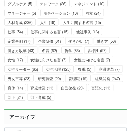
ダブルケア
(5)
テレワーク
(26)
マネジメント
(10)
マネージャー
(5)
モチベーション
(13)
両立
(24)
人材育成
(236)
人生
(19)
人生に関する名言
(15)
仕事
(54)
仕事に関する名言
(15)
他社事例
(16)
企業事例
(17)
企業研修
(61)
働きがい
(7)
働き方
(56)
働き方改革
(43)
名言
(62)
哲学
(63)
多様性
(57)
女性
(17)
女性に向けた名言
(7)
女性に向ける名言
(7)
女性リーダー
(65)
女性活躍
(125)
復職
(5)
意識改革
(7)
男女平等
(23)
研究調査
(20)
管理職
(19)
組織開発
(247)
育休
(14)
育児休業
(11)
自己啓発
(29)
言語化
(11)
部下
(24)
部下育成
(5)
アーカイブ
ア