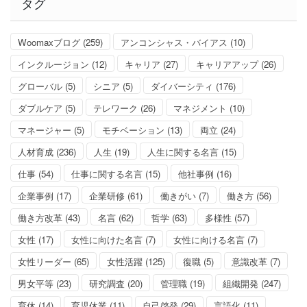
タグ
ー
Woomaxブログ
(259)
アンコンシャス・バイアス
(10)
インクルージョン
(12)
キャリア
(27)
キャリアアップ
(26)
グローバル
(5)
シニア
(5)
ダイバーシティ
(176)
ダブルケア
(5)
テレワーク
(26)
マネジメント
(10)
マネージャー
(5)
モチベーション
(13)
両立
(24)
人材育成
(236)
人生
(19)
人生に関する名言
(15)
仕事
(54)
仕事に関する名言
(15)
他社事例
(16)
企業事例
(17)
企業研修
(61)
働きがい
(7)
働き方
(56)
働き方改革
(43)
名言
(62)
哲学
(63)
多様性
(57)
女性
(17)
女性に向けた名言
(7)
女性に向ける名言
(7)
女性リーダー
(65)
女性活躍
(125)
復職
(5)
意識改革
(7)
男女平等
(23)
研究調査
(20)
管理職
(19)
組織開発
(247)
育休
(14)
育児休業
(11)
自己啓発
(29)
言語化
(11)