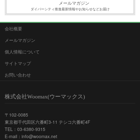
メールマガジン
ダイバーシティ推進最新情報やお知らせなどお届け
会社概要
メールマガジン
個人情報について
サイトマップ
お問い合わせ
株式会社Woomax(ウーマックス)
〒102-0085
東京都千代田区六番町3-11 テシコ六番町4F
TEL：03-6380-9315
E-mail：info@woomax.net