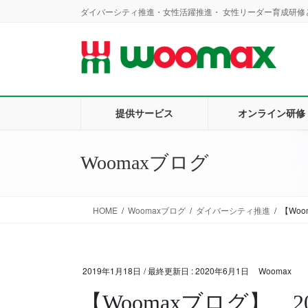
コ
ナ
ダイバーシティ推進・女性活躍推進・ 女性リーダー育成研修と
ン
ビ
テ
ゲ
ン
ー
ツ
シ
に
ョ
移
ン
提供サービス
オンライン研修
動
に
移
動
Woomaxブログ
HOME
Woomaxブログ
ダイバーシティ推進
【Wo
2019年1月18日
/ 最終更新日 :
2020年6月1日
Woomax
【Woomaxブログ】