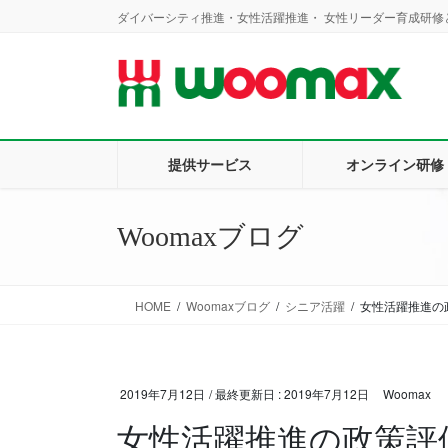
コ
ナ
ダイバーシティ推進・女性活躍推進・ 女性リーダー育成研修と
ン
ビ
テ
ゲ
ン
ー
ツ
シ
に
ョ
移
ン
提供サービス
オンライン研修
動
に
移
動
Woomaxブログ
HOME
Woomaxブログ
シニア活躍
女性活躍推進の
2019年7月12日
/ 最終更新日 :
2019年7月12日
Woomax
女性活躍推進の政策評