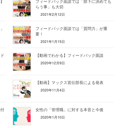
④】
フィードバック面談では「部下に決めても
らう事」も大切
2021年2月12日
い」
フィードバック面談では「質問力」が重
要！
2021年1月15日
ード
【動画でわかる】フィードバック面談
2020年12月9日
」
【動画】マックス宣伝部長による発表
2020年11月4日
気付
女性の「管理職」に対する本音と今後
2020年1月10日