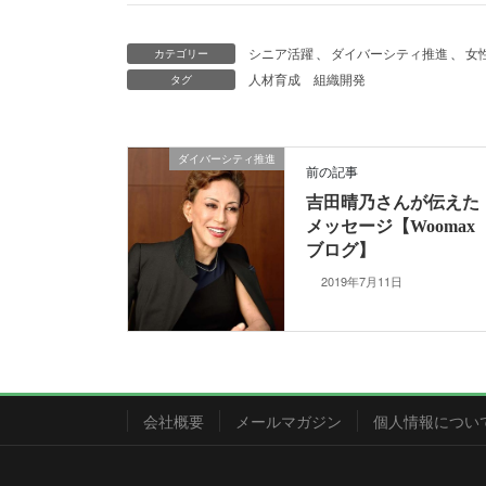
シニア活躍
、
ダイバーシティ推進
、
女
カテゴリー
人材育成
組織開発
タグ
ダイバーシティ推進
前の記事
吉田晴乃さんが伝えた
メッセージ【Woomax
ブログ】
2019年7月11日
会社概要
メールマガジン
個人情報につい