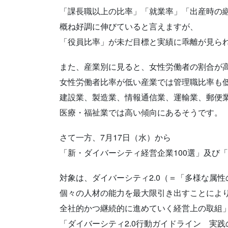
「課長職以上の比率」「就業率」「出産時の
概ね好調に伸びていると言えますが、
「役員比率」が未だ目標と実績に乖離が見ら
また、産業別に見ると、女性労働者の割合が
女性労働者比率が低い産業では管理職比率も
建設業、製造業、情報通信業、運輸業、郵便
医療・福祉業では高い傾向にあるそうです。
さて一方、7月17日（水）から
「新・ダイバーシティ経営企業100選」及び「
対象は、ダイバーシティ2.0（＝「多様な属
個々の人材の能力を最大限引き出すことによ
全社的かつ継続的に進めていく経営上の取組
「ダイバーシティ2.0行動ガイドライン 実