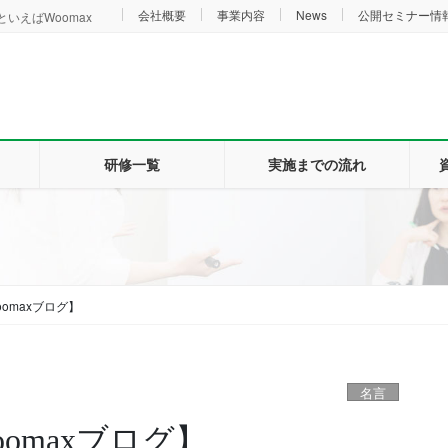
会社概要
事業内容
News
公開セミナー情
いえばWoomax
研修一覧
実施までの流れ
omaxブログ】
名言
omaxブログ】