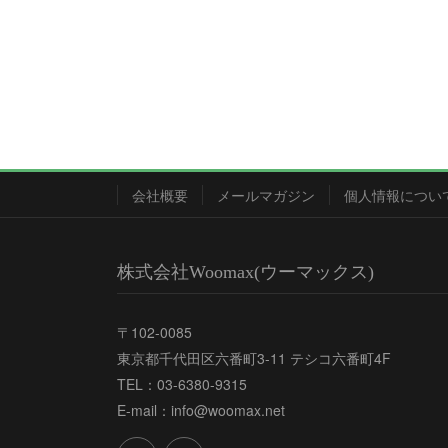
会社概要
メールマガジン
個人情報につい
株式会社Woomax(ウーマックス)
〒102-0085
東京都千代田区六番町3-11 テシコ六番町4F
TEL：03-6380-9315
E-mail：info@woomax.net