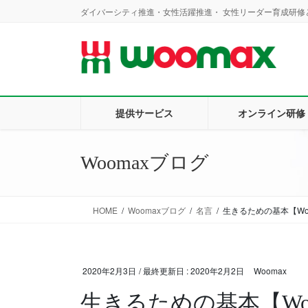
コ
ナ
ダイバーシティ推進・女性活躍推進・ 女性リーダー育成研修と
ン
ビ
テ
ゲ
ン
ー
ツ
シ
に
ョ
移
ン
提供サービス
オンライン研修
動
に
移
動
Woomaxブログ
HOME
Woomaxブログ
名言
生きるための基本【Wo
2020年2月3日
/ 最終更新日 :
2020年2月2日
Woomax
生きるための基本【Wo