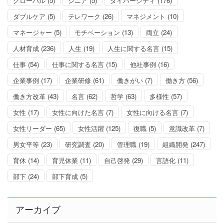
グローバル
(5)
シニア
(5)
ダイバーシティ
(176)
ダブルケア
(5)
テレワーク
(26)
マネジメント
(10)
マネージャー
(5)
モチベーション
(13)
両立
(24)
人材育成
(236)
人生
(19)
人生に関する名言
(15)
仕事
(54)
仕事に関する名言
(15)
他社事例
(16)
企業事例
(17)
企業研修
(61)
働きがい
(7)
働き方
(56)
働き方改革
(43)
名言
(62)
哲学
(63)
多様性
(57)
女性
(17)
女性に向けた名言
(7)
女性に向ける名言
(7)
女性リーダー
(65)
女性活躍
(125)
復職
(5)
意識改革
(7)
男女平等
(23)
研究調査
(20)
管理職
(19)
組織開発
(247)
育休
(14)
育児休業
(11)
自己啓発
(29)
言語化
(11)
部下
(24)
部下育成
(5)
アーカイブ