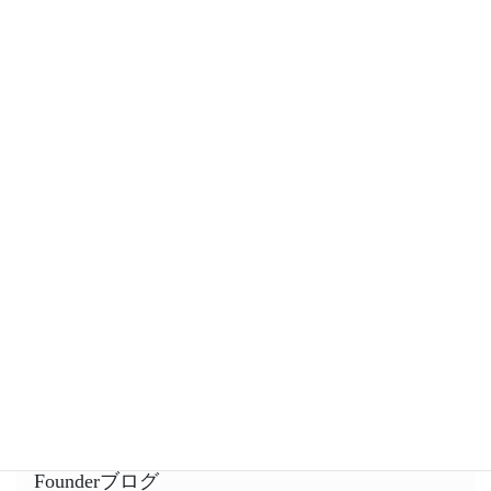
Woomaxブログ
研修を受けたあとに行動ができなかった理由
2022年2月23日
人格は習慣の総体である
2022年1月31日
他者とは「競争」より「共闘」が良いと思う事
2022年1月28日
Founderブログ