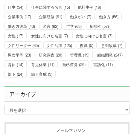
仕事
(54)
仕事に関する名言
(15)
他社事例
(16)
企業事例
(17)
企業研修
(61)
働きがい
(7)
働き方
(56)
働き方改革
(43)
名言
(62)
哲学
(63)
多様性
(57)
女性
(17)
女性に向けた名言
(7)
女性に向ける名言
(7)
女性リーダー
(65)
女性活躍
(125)
復職
(5)
意識改革
(7)
男女平等
(23)
研究調査
(20)
管理職
(19)
組織開発
(247)
育休
(14)
育児休業
(11)
自己啓発
(29)
言語化
(11)
部下
(24)
部下育成
(5)
アーカイブ
ア
ー
カ
イ
ブ
メールマガジン