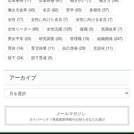
企業事例
(17)
企業研修
(61)
働きがい
(7)
働き方
(56)
働き方改革
(43)
名言
(62)
哲学
(63)
多様性
(57)
女性
(17)
女性に向けた名言
(7)
女性に向ける名言
(7)
女性リーダー
(65)
女性活躍
(125)
復職
(5)
意識改革
(7)
男女平等
(23)
研究調査
(20)
管理職
(19)
組織開発
(247)
育休
(14)
育児休業
(11)
自己啓発
(29)
言語化
(11)
部下
(24)
部下育成
(5)
アーカイブ
ア
ー
カ
イ
ブ
メールマガジン
ダイバーシティ推進最新情報やお知らせなどお届け