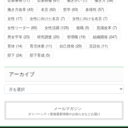
企業事例
(17)
企業研修
(61)
働きがい
(7)
働き方
(56)
働き方改革
(43)
名言
(62)
哲学
(63)
多様性
(57)
女性
(17)
女性に向けた名言
(7)
女性に向ける名言
(7)
女性リーダー
(65)
女性活躍
(125)
復職
(5)
意識改革
(7)
男女平等
(23)
研究調査
(20)
管理職
(19)
組織開発
(247)
育休
(14)
育児休業
(11)
自己啓発
(29)
言語化
(11)
部下
(24)
部下育成
(5)
アーカイブ
ア
ー
カ
イ
ブ
メールマガジン
ダイバーシティ推進最新情報やお知らせなどお届け