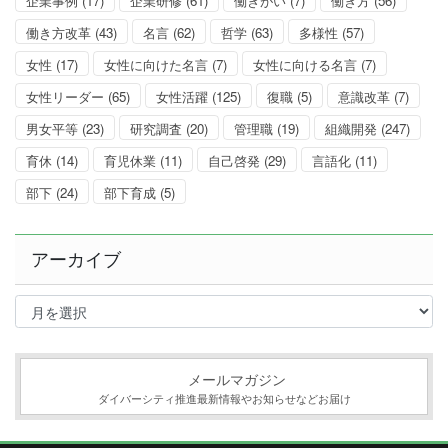
企業事例
(17)
企業研修
(61)
働きがい
(7)
働き方
(56)
働き方改革
(43)
名言
(62)
哲学
(63)
多様性
(57)
女性
(17)
女性に向けた名言
(7)
女性に向ける名言
(7)
女性リーダー
(65)
女性活躍
(125)
復職
(5)
意識改革
(7)
男女平等
(23)
研究調査
(20)
管理職
(19)
組織開発
(247)
育休
(14)
育児休業
(11)
自己啓発
(29)
言語化
(11)
部下
(24)
部下育成
(5)
アーカイブ
ア
ー
カ
イ
ブ
メールマガジン
ダイバーシティ推進最新情報やお知らせなどお届け