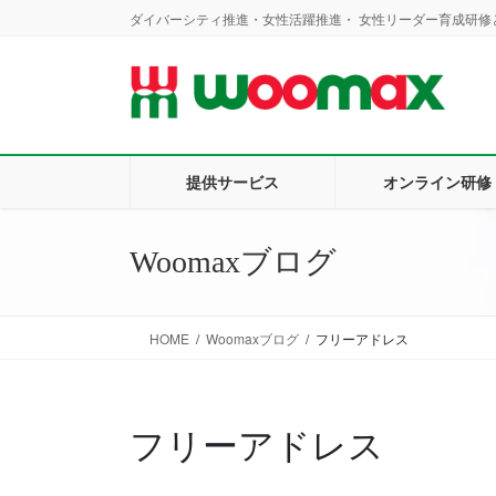
コ
ナ
ダイバーシティ推進・女性活躍推進・ 女性リーダー育成研修と
ン
ビ
テ
ゲ
ン
ー
ツ
シ
に
ョ
移
ン
提供サービス
オンライン研修
動
に
移
動
Woomaxブログ
HOME
Woomaxブログ
フリーアドレス
フリーアドレス