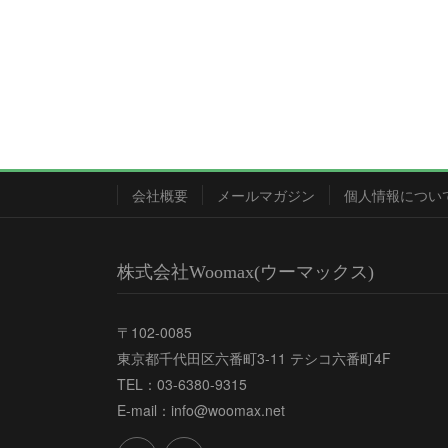
会社概要
メールマガジン
個人情報につい
株式会社Woomax(ウーマックス)
〒102-0085
東京都千代田区六番町3-11 テシコ六番町4F
TEL：03-6380-9315
E-mail：info@woomax.net