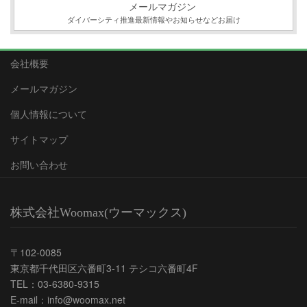
メールマガジン
ダイバーシティ推進最新情報やお知らせなどお届け
会社概要
メールマガジン
個人情報について
サイトマップ
お問い合わせ
株式会社Woomax(ウーマックス)
〒102-0085
東京都千代田区六番町3-11 テシコ六番町4F
TEL：03-6380-9315
E-mail：info@woomax.net