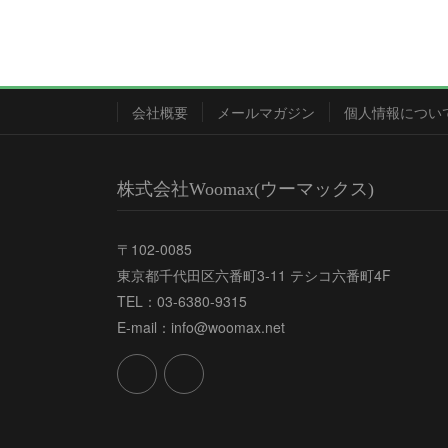
会社概要
メールマガジン
個人情報につい
株式会社Woomax(ウーマックス)
〒102-0085
東京都千代田区六番町3-11 テシコ六番町4F
TEL：03-6380-9315
E-mail：info@woomax.net