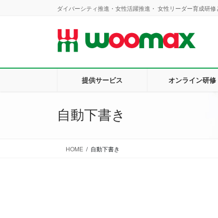
コ
ナ
ダイバーシティ推進・女性活躍推進・ 女性リーダー育成研修と
ン
ビ
テ
ゲ
ン
ー
ツ
シ
に
ョ
移
ン
提供サービス
オンライン研修
動
に
移
動
自動下書き
HOME
自動下書き