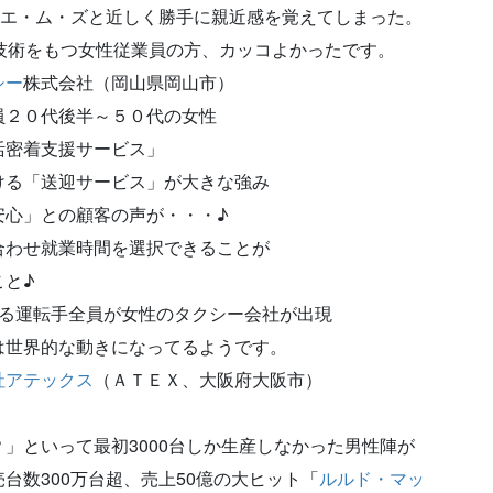
社エ・ム・ズと近しく勝手に親近感を覚えてしまった。
技術をもつ女性従業員の方、カッコよかったです。
シー
株式会社（岡山県岡山市）
員２０代後半～５０代の女性
活密着支援サービス」
ける「送迎サービス」が大きな強み
心」との顧客の声が・・・♪
合わせ就業時間を選択できることが
と♪
なる運転手全員が女性のタクシー会社が出現
は世界的な動きになってるようです。
社アテックス
（ＡＴＥＸ、大阪府大阪市）
」といって最初3000台しか生産しなかった男性陣が
台数300万台超、売上50億の大ヒット「
ルルド・マッ