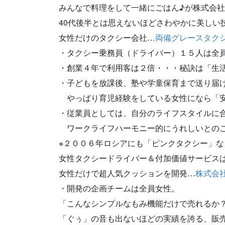
みんなで料理をして一緒にごはん♪が株式会
40代後半とは思えないほどさわやかに美しい
女性だけのタクシー会社…
両備グレースタク
・タクシー乗務員（ドライバー）１５人は全
・創業４年で利用客は２倍・・・秘訣は「生
・子どもを放課後、塾や学童保育まで送り届
やっぱり育児経験をしている女性になら「安
・従業員としては、自分のライフスタイルに
ワークライフハーモニー的にうれしいとのこ
※２００６年ロシアにも「ピンクタクシー」
女性タクシードライバー＆付加価値サービス
女性だけで超人気クッションを開発…
株式会
・開発の企画チームは全員女性。
「こんなシンプルなもみ機能だけで売れるか？
「ぐぅ」の音も出ないほどの実績を誇る、販売