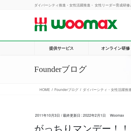
コ
ナ
ダイバーシティ推進・女性活躍推進・ 女性リーダー育成研修と
ン
ビ
テ
ゲ
ン
ー
ツ
シ
に
ョ
移
ン
提供サービス
オンライン研修
動
に
移
動
Founderブログ
HOME
Founderブログ
ダイバーシティ・女性活躍推
2011年10月3日
/ 最終更新日 :
2022年2月1日
Woomax
がっちりマンデー！！