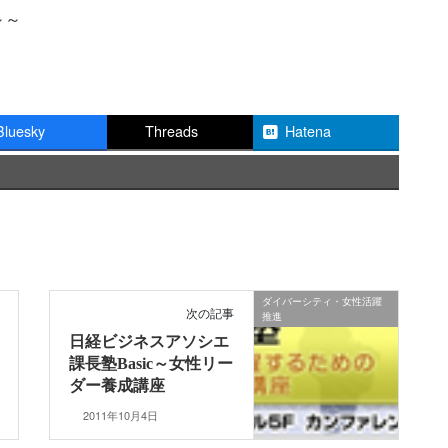
～～
Bluesky
Threads
Hatena
ダイバーシティ・女性活躍
次の記事
推進
日経ビジネスアソシエ
課長塾Basic～女性リー
ダー養成講座
2011年10月4日