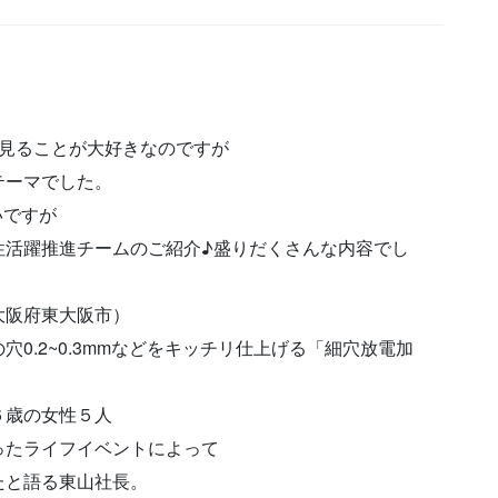
。
を見ることが大好きなのですが
テーマでした。
いですが
性活躍推進チームのご紹介♪盛りだくさんな内容でし
大阪府東大阪市）
0.2~0.3mmなどをキッチリ仕上げる「細穴放電加
６歳の女性５人
ったライフイベントによって
たと語る東山社長。