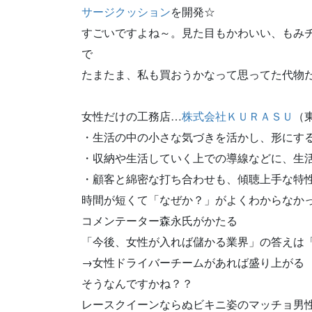
サージクッション
を開発☆
すごいですよね～。見た目もかわいい、もみ
で
たまたま、私も買おうかなって思ってた代物
女性だけの工務店…
株式会社ＫＵＲＡＳＵ
（
・生活の中の小さな気づきを活かし、形にす
・収納や生活していく上での導線などに、生
・顧客と綿密な打ち合わせも、傾聴上手な特
時間が短くて「なぜか？」がよくわからなか
コメンテーター森永氏がかたる
「今後、女性が入れば儲かる業界」の答えは
→女性ドライバーチームがあれば盛り上がる
そうなんですかね？？
レースクイーンならぬビキニ姿のマッチョ男