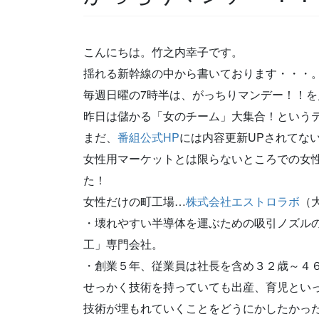
こんにちは。竹之内幸子です。
揺れる新幹線の中から書いております・・・
毎週日曜の7時半は、がっちりマンデー！！
昨日は儲かる「女のチーム」大集合！という
まだ、
番組公式HP
には内容更新UPされてな
女性用マーケットとは限らないところでの女
た！
女性だけの町工場…
株式会社エストロラボ
（
・壊れやすい半導体を運ぶための吸引ノズルの穴
工」専門会社。
・創業５年、従業員は社長を含め３２歳～４
せっかく技術を持っていても出産、育児とい
技術が埋もれていくことをどうにかしたかっ