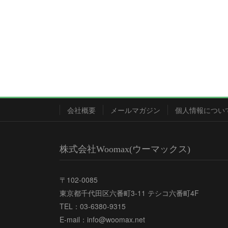
会社概要
メールマガジン
個人情報につい
株式会社Woomax(ウーマックス)
〒102-0085
東京都千代田区六番町3-11 テシコ六番町4F
TEL：03-6380-9315
E-mail：info@woomax.net