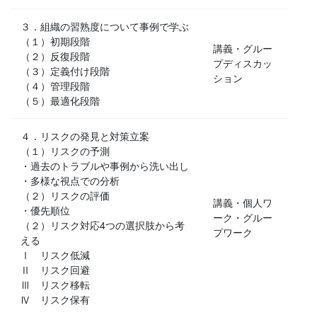
３．組織の習熟度について事例で学ぶ
（１）初期段階
講義・グルー
（２）反復段階
プディスカッ
（３）定義付け段階
ション
（４）管理段階
（５）最適化段階
４．リスクの発見と対策立案
（１）リスクの予測
・過去のトラブルや事例から洗い出し
・多様な視点での分析
（２）リスクの評価
講義・個人ワ
・優先順位
ーク・グルー
（２）リスク対応4つの選択肢から考
プワーク
える
Ⅰ リスク低減
Ⅱ リスク回避
Ⅲ リスク移転
Ⅳ リスク保有