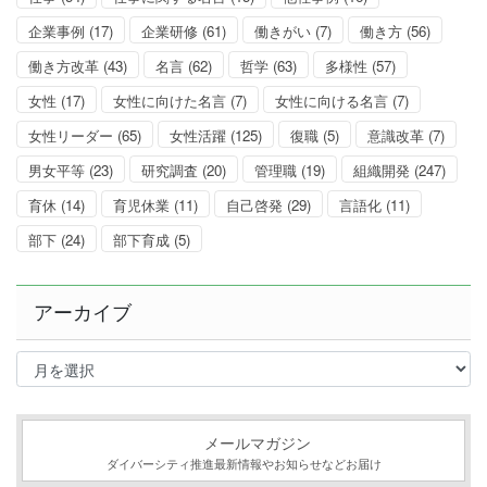
企業事例
(17)
企業研修
(61)
働きがい
(7)
働き方
(56)
働き方改革
(43)
名言
(62)
哲学
(63)
多様性
(57)
女性
(17)
女性に向けた名言
(7)
女性に向ける名言
(7)
女性リーダー
(65)
女性活躍
(125)
復職
(5)
意識改革
(7)
男女平等
(23)
研究調査
(20)
管理職
(19)
組織開発
(247)
育休
(14)
育児休業
(11)
自己啓発
(29)
言語化
(11)
部下
(24)
部下育成
(5)
アーカイブ
ア
ー
カ
イ
ブ
メールマガジン
ダイバーシティ推進最新情報やお知らせなどお届け